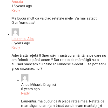
Ancuta
15 years ago
Reply
Ma bucur mult ca va plac retetele mele. Va mai astept.
O zi frumoasa!
Laurentiu Albu
6 years ago
Reply
Adevărată rețetă !! Sper să-mi iasă cu smântâna pe care nu
am folosit-o până acum !! Dar rețeta de mămăligă nu o
ai….sau mâncăm cu pâine !? Glumesc evident……se pot servi
și cu cozonac, nu ?
Anca Mihaela Draghici
6 years ago
Reply
Laurentiu, ma bucur ca iti place retea mea. Reteta de
mamaliga nu am (am trisat cand m-am maritat) :)))