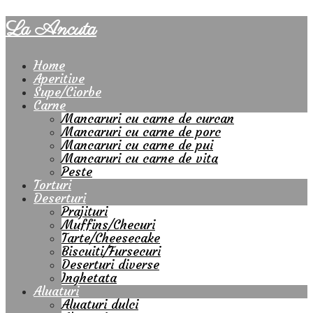
La Ancuta
Home
Aperitive
Supe/Ciorbe
Carne
Mancaruri cu carne de curcan
Mancaruri cu carne de porc
Mancaruri cu carne de pui
Mancaruri cu carne de vita
Peste
Torturi
Deserturi
Prajituri
Muffins/Checuri
Tarte/Cheesecake
Biscuiti/Fursecuri
Deserturi diverse
Inghetata
Aluaturi
Aluaturi dulci