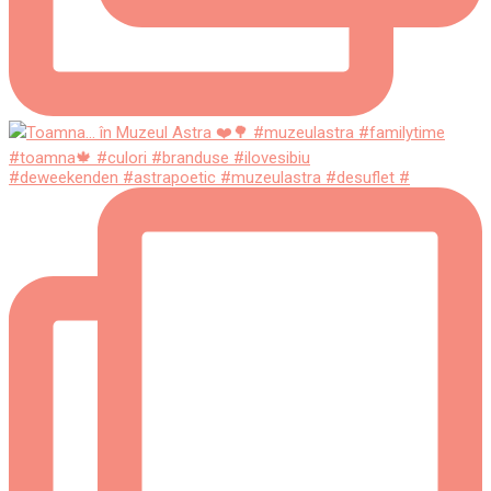
#deweekenden #astrapoetic #muzeulastra #desuflet #