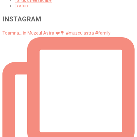
Tarte/Cheesecake
Torturi
INSTAGRAM
Toamna... în Muzeul Astra ❤️🌳 #muzeulastra #family