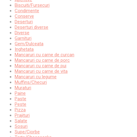
Biscuiti/Fursecuri
Condimente
Conserve
Deserturi
Deserturi diverse
Diverse
Garnituri
Gem/Dulceata
Inghetata
Mancaruri cu carne de curcan
Mancaruri cu carne de porc
Mancaruri cu carne de pui
Mancaruri cu carne de vita
Mancaruri cu legume
Muffins/Checuri
Muraturi
Paine
Paste
Peste
Pizza
Prajituri
Salate
Sosuri
Supe/Ciorbe