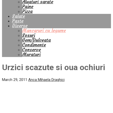
Aluaturi sarate
Paine
Pizza
Salate
Paste
Diverse
Mancaruri cu legume
Sosuri
Gem/Dulceata
Condimente
Conserve
Muraturi
Urzici scazute si oua ochiuri
March 29, 2011
Anca Mihaela Draghici