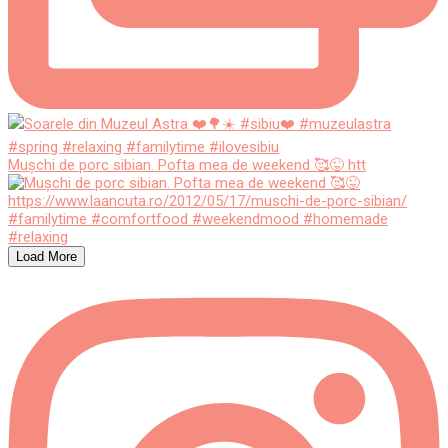
Mușchi de porc sibian. Pofta mea de weekend 🥰😜 htt
Load More