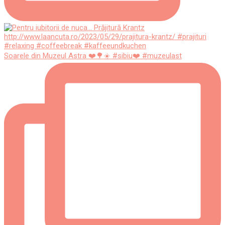
Soarele din Muzeul Astra ❤️🌳☀️ #sibiu❤️ #muzeulast