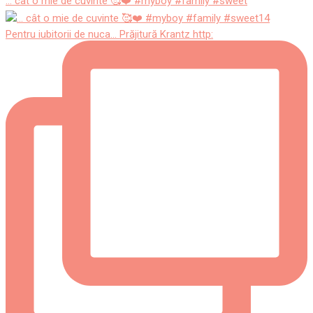
... cât o mie de cuvinte 🥰❤️ #myboy #family #sweet
Pentru iubitorii de nuca... Prăjitură Krantz http: