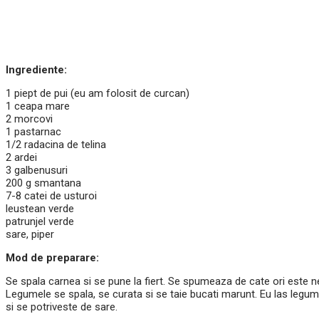
Ingrediente:
1 piept de pui (eu am folosit de curcan)
1 ceapa mare
2 morcovi
1 pastarnac
1/2 radacina de telina
2 ardei
3 galbenusuri
200 g smantana
7-8 catei de usturoi
leustean verde
patrunjel verde
sare, piper
Mod de preparare:
Se spala carnea si se pune la fiert. Se spumeaza de cate ori este n
Legumele se spala, se curata si se taie bucati marunt. Eu las legume
si se potriveste de sare.