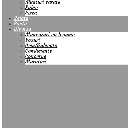
Aluaturi sarate
Paine
Pizza
Salate
Paste
Diverse
Mancaruri cu legume
Sosuri
Gem/Dulceata
Condimente
Conserve
Muraturi