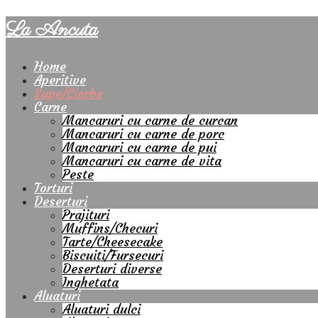
La Ancuta
Home
Aperitive
Supe/Ciorbe
Carne
Mancaruri cu carne de curcan
Mancaruri cu carne de porc
Mancaruri cu carne de pui
Mancaruri cu carne de vita
Peste
Torturi
Deserturi
Prajituri
Muffins/Checuri
Tarte/Cheesecake
Biscuiti/Fursecuri
Deserturi diverse
Inghetata
Aluaturi
Aluaturi dulci