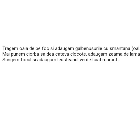
Tragem oala de pe foc si adaugam galbenusurile cu smantana (oala 
Mai punem ciorba sa dea cateva clocote, adaugam zeama de lamaie
Stingem focul si adaugam leusteanul verde taiat marunt.